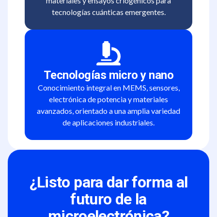
materiales y ensayos criogénicos para
tecnologías cuánticas emergentes.
Tecnologías micro y nano
Conocimiento integral en MEMS, sensores,
electrónica de potencia y materiales
avanzados, orientado a una amplia variedad
de aplicaciones industriales.
¿Listo para dar forma al
futuro de la
microelectrónica?